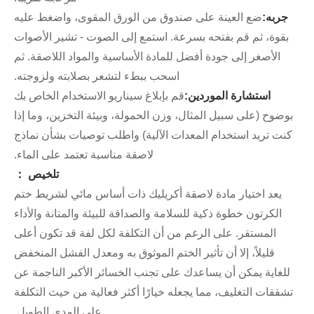
جربه:
ضع العينة على صندوق من الورق المقوى، واضغط عليه
بقوة، ثم قم بفتحه بسرعة. استمع إلى الصوت - تشير الأصوات
الأصغر إلى جودة أفضل للمادة الأساسية والمواد اللاصقة. ثم
اسحب ببطء لتشعر بصلابته ولزوجته.
استشارة الموردين:
قم بإبلاغ سيناريو الاستخدام الخاص بك
بوضوح (على سبيل المثال، وزن الحمولة، وبيئة التخزين، وما إذا
كنت تريد استخدام المعدات الآلية) واطلب توصيات بشأن نماذج
لاصقة مناسبة تعتمد على الماء.
تلخيص ：
يعد اختيار مادة لاصقة أكريليك ذات أساس مائي لشريط ختم
الكرتون خطوة ذكية للسلامة والصداقة للبيئة والمتانة والأداء
المستقر. على الرغم من أن التكلفة لكل لفة قد تكون أعلى
قليلاً، إلا أن تأثير الختم الموثوق به ومعدل الفشل المنخفض
للغاية يمكن أن يساعدك على تجنب الخسائر الأكبر الناجمة عن
تشققات التغليف، مما يجعله خيارًا أكثر فعالية من حيث التكلفة
على المدى الطويل.