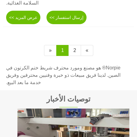
السلامة الغذائية.
إرسال استفسار >>
عرض المزيد >>
«
1
2
»
Norpie® هو مصنع ومورد محترف شريط ختم الكرتون في
الصين. لدينا فريق مبيعات ذو خبرة وفنيين محترفين وفريق
خدمة ما بعد البيع.
توصيات الأخبار
تم شحن 40.000 لفة من الأشرطة عالية الجودة
مباشرةً إلى اليابان: تم تسليم الطلب الخارجي