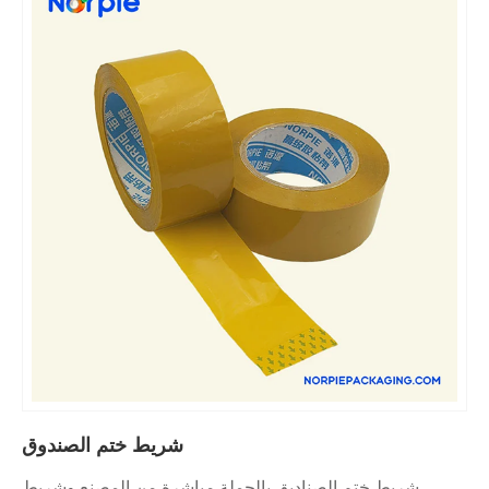
شريط ختم الصندوق
شريط ختم الصناديق بالجملة مباشرة من المصنع وشريط