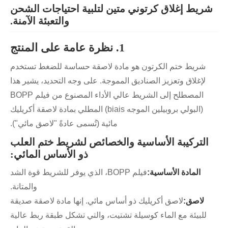
شريط إغلاق كرتوني متين لتلبية احتياجات الشحن
والتعبئة الآمنة.
1. نظرة عامة على المنتج
شريط ختم الكرتون هو مادة لاصقة حساسة للضغط تستخدم
لإغلاق وتعزيز الصناديق المموجة. على وجه التحديد، يشير هذا
المصطلح إلى الشريط عالي الأداء المصنوع من فيلم BOPP
(البولي بروبيلين الموجه biais) المطلي بمادة لاصقة أكريليك
مائية (تُسمى عادةً "لاصق مائي").
التركيبة الأساسية والخصائص لشريط ختم العلب
ذو الأساس المائي:
المادة الأساسية:
فيلم BOPP، الذي يوفر للشريط قوة الشد
والمتانة.
لاصق:
لاصق أكريليك ذو أساس مائي. إنها مادة لاصقة صديقة
للبيئة مع الماء كوسيلة تشتيت، والتي تشكل طبقة ربط عالية