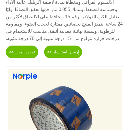
الألمنيوم الفراغي ومغطاة بمادة لاصقة أكريليك عالية الأداء
وحساسة للضغط. بسمك 0.055 مم، فإنها تحقق التصاقًا أوليًا
يعادل الكرة الفولاذية رقم 15 وتحافظ على الالتصاق لأكثر من
24 ساعة. يتميز المنتج بخصائص ممتازة لحجب الضوء، ومقاومة
للرطوبة، ولمسة نهائية معدنية أنيقة. مناسب للاستخدام في
درجات حرارة تتراوح من -15 درجة مئوية إلى 70 درجة مئوية.
إرسال استفسار >>
عرض المزيد >>