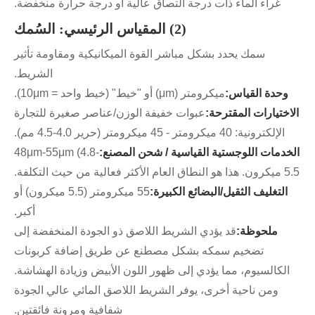
غراء الماء ذات درجة التصاق عالية أو درجة حرارة منخفضة.
(2) المقياس الرئيسي: السُمك
سمك يحدد بشكل مباشر القوة الميكانيكية ومقاومة تأثير
الشريط.
وحدة القياس:
ميكرومتر (μm) أو "خيط" (خيط واحد = 10μm).
الاختيارات المقترحة:
عبوات خفيفة الوزن/عناصر صغيرة للتجارة
الإلكترونية: 40 ميكرومتر - 45 ميكرومتر (حرير 4.0-4.5 مم).
الخدمات اللوجستية القياسية / شحن المصنع:
48μm-55μm (4.8-
5.5 ميكرون. هذا هو النطاق العام الأكثر فعالية من حيث التكلفة.
التغليف الثقيل/البضائع الكبيرة:
55 ميكرومتر (5.5 ميكرون) أو
أكبر.
ملحوظة:
قد يؤدي الشريط اللاصق ذو الجودة المنخفضة إلى
تضخيم سمكه بشكل مصطنع عن طريق إضافة كربونات
الكالسيوم، مما يؤدي إلى ظهور اللون الأبيض وزيادة الهشاشة.
ومن ناحية أخرى، يوفر الشريط اللاصق المائي عالي الجودة
شفافية ومرونة فائقتين.