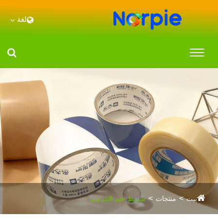
لغة
بيت
منتجات
شريط ختم الكرتون