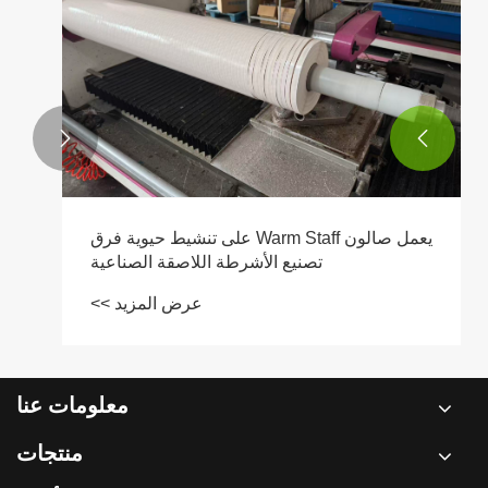
بنجاح
عرض المزيد >>


معلومات عنا
منتجات