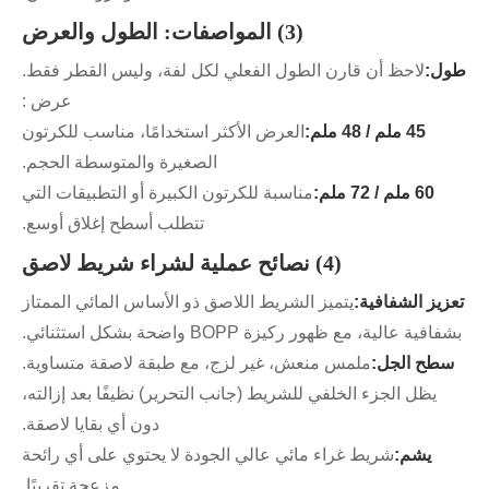
(3) المواصفات: الطول والعرض
طول:
لاحظ أن قارن الطول الفعلي لكل لفة، وليس القطر فقط.
عرض :
45 ملم / 48 ملم:
العرض الأكثر استخدامًا، مناسب للكرتون
الصغيرة والمتوسطة الحجم.
60 ملم / 72 ملم:
مناسبة للكرتون الكبيرة أو التطبيقات التي
تتطلب أسطح إغلاق أوسع.
(4) نصائح عملية لشراء شريط لاصق
تعزيز الشفافية:
يتميز الشريط اللاصق ذو الأساس المائي الممتاز
بشفافية عالية، مع ظهور ركيزة BOPP واضحة بشكل استثنائي.
سطح الجل:
ملمس منعش، غير لزج، مع طبقة لاصقة متساوية.
يظل الجزء الخلفي للشريط (جانب التحرير) نظيفًا بعد إزالته،
دون أي بقايا لاصقة.
يشم:
شريط غراء مائي عالي الجودة لا يحتوي على أي رائحة
مزعجة تقريبًا.