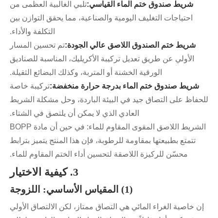
شريط صندوق ختم الماء القياسي:
تلبي الغالبية العظمى من
احتياجات التغليف اليومية والصناعية، مما يحقق التوازن بين
التكلفة والأداء.
شريط ختم الصندوق اللاصق عالي الجودة:
تم تحسين المسار
الأولي عن طريق تعديل تركيبة الأكريليك، المناسبة للصناديق
الورقية الخشنة أو المتربة، وكذلك البضائع الثقيلة.
شريط صندوق ختم الماء بدرجة حرارة منخفضة:
تركيبة خاصة
للحفاظ على التصاق جيد في البيئة الباردة، وحل مشكلة الشريط
العادي الذي لا يمكن أن يلتصق في الشتاء.
الشريط اللاصق المقوى المقاوم للماء: في حين أن مادة BOPP
تتمتع بطبيعتها بمقاومة للرطوبة، فإن هذا المنتج يتميز بترابط
محسّن للركيزة اللاصقة لتحسين أداء الختم المقاوم للماء.
3. كيفية الاختيار
(1) المقياس الأساسي: اللزوجة
إن خاصية الغراء المائي هي التصاق ممتاز، لكن الالتصاق الأولي