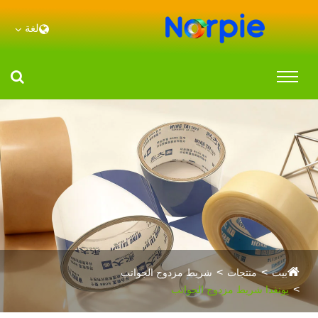
لغة
بيت
منتجات
شريط مزدوج الجوانب
يونغدا شريط مزدوج الجوانب