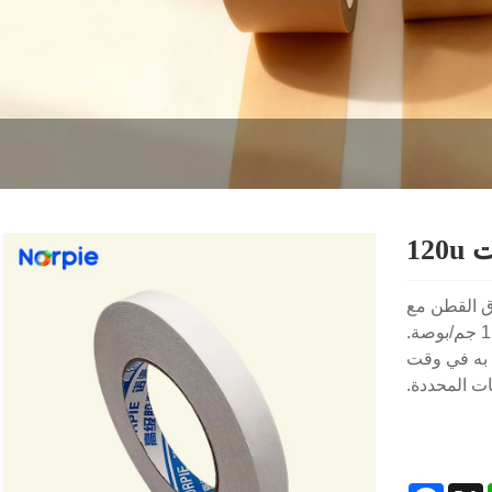
12
لزيتي 120u بركيزة من ورق القطن مع
مادة لاصقة من الأكريليك المذيب لتعزيز القوة، مما يوفر قوة تقشير تبلغ 120 جم/بوصة.
ا به في وقت
ات المحددة.
Facebook
What
X