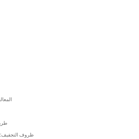
المعالجة
طريقة
ظروف التجفيف: 85-125 درجة مئوية، تجفيف تدريجي، السرعة الخطية 12-18 م/دقي