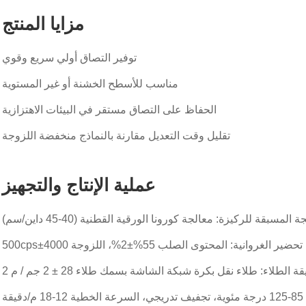
مزايا المنتج
توفير التصاق أولي سريع وقوي
مناسب للأسطح الخشنة أو غير المستوية
الحفاظ على التصاق مستقر في البيئات الاهتزازية
تقليل وقت التعديل مقارنة بالنماذج منخفضة اللزوجة
عملية الإنتاج والتجهيز
 المسبقة للركيزة: معالجة كورونا الورقية القطنية (40-45 داين/سم)
تحضير الغروانية: المحتوى الصلب 55%±2%، اللزوجة 4000±500cps
 الطلاء: طلاء نقل بكرة شبكة الشاشة بسمك طلاء 28 ± 2 جم / م 2
قة