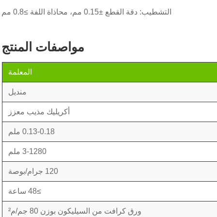
التشطيب: دقة القطع ±0.15 مم، محاذاة اللفة ≥0.8 مم
مواصفات المنتج
المعلمة
منديل
أكريليك مذيب معزز
0.13-0.18 ملم
3-1280 ملم
120 جرام/بوصة
≥48 ساعة
ورق كرافت من السيليكون بوزن 80 جم/م²