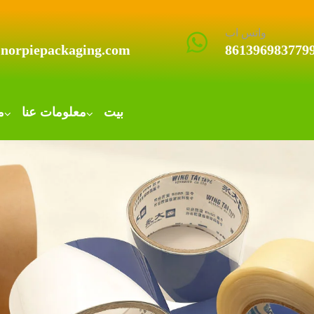
واتس اب
@norpiepackaging.com
861396983779
بيت
معلومات عنا
م