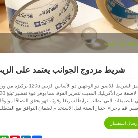
عتمد على الزيت
شريط مزدوج الجوانب يعتمد على الزيت 0u
يتميز الشريط اللاصق ذو الوجهين ذو الأساس ا
 للتطبيقات التي تتطلب ترابطًا سريعًا وقويًا، فهو يحقق التصاقًا موثوقً
ير. قم بإجراء اختبار العينة قبل الاستخدام لضمان التوافق مع المتطلب
رسال استفسار
sApp
Pinterest
LinkedIn
Share