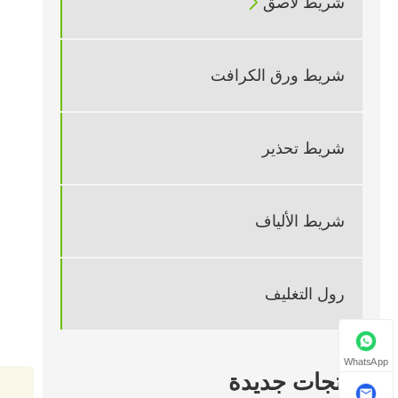

شريط لاصق
شريط ورق الكرافت
شريط تحذير
شريط الألياف
رول التغليف
WhatsApp
منتجات جديدة