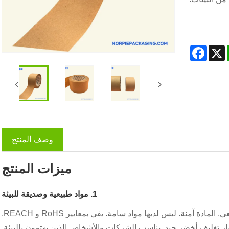
Facebook
What
X
وصف المنتج
ميزات المنتج
1. مواد طبيعية وصديقة للبيئة
شريط ورق الكرافت المصهور على الساخن مصنوع من ورق الكرافت الطبيعي. المادة آمنة. ليس لديها مواد سامة. يفي بمعايير RoHS و REACH.
يار تغليف أخضر جيد. يناسب الشركات والأشخاص الذين يهتمون بالبيئة.