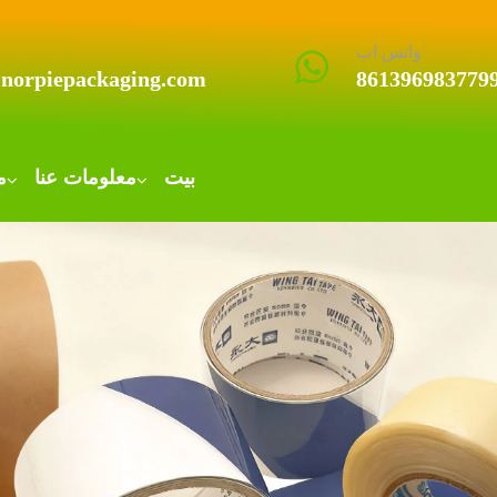
واتس اب
@norpiepackaging.com
861396983779
بيت
معلومات عنا
م