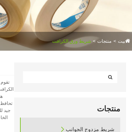
بيت
منتجات
شريط ورق الكرافت
الكرافت
هذ
تحافظ ع
منتجات
جيد لل
الخاص

شريط مزدوج الجوانب