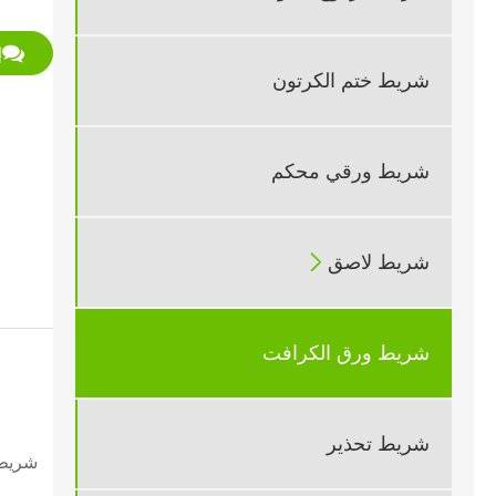
إ
شريط ختم الكرتون
شريط ورقي محكم

شريط لاصق
شريط ورق الكرافت
شريط تحذير