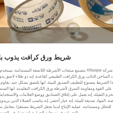
شريط ورق كرافت يذوب با
تقوم شركة Norpie® بتصنيع منتجات الأشرطة اللاصقة المستدامة. يس
 الساخن الذائب ورق الكرافت الطبيعي كقاعدة. إنه ذو طلاء لاصق يذو
ا الشريط مصنوع للتغليف الصديق للبيئة. انها تلتصق بشكل جيد. يقاوم ال
لى القوة ومقاومة التمزق لأشرطة ورق الكرافت التقليدية. انها السندا
حزم الثقيلة. إنه يعمل على إغلاق الصناديق ووضع العلامات والاستخدام
ة. المواد صديقة للبيئة. إنه خيار أخضر. إنه يناسب العملاء الذين يريدون 
للتحلل ومستدامة. عملية الإنتاج لدينا تجعل الشريط مستقرًا. يتعامل 
التغيرات في درجات الحرارة. إنه يعمل في العديد 