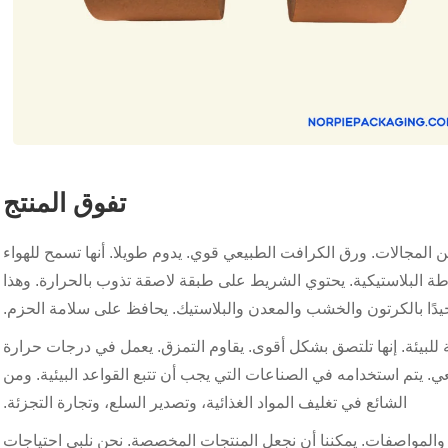
تفوق المنتج
لمجالات. ورق الكرافت الطبيعي قوي. يدوم طويلا. أنها تسمح للهواء
طة البلاستيكية. يحتوي الشريط على طبقة لاصقة تذوب بالحرارة. وهذا
جيدًا بالكرتون والخشب والمعدن والبلاستيك. يحافظ على سلامة الحزم.
لبيئة. إنها تلتصق بشكل أقوى. يقاوم التمزق. يعمل في درجات حرارة
. يتم استخدامه في الصناعات التي يجب أن تتبع القواعد البيئية. ومن
الشائع في تغليف المواد الغذائية، وتصدير السلع، وتجارة التجزئة.
Qingdao Norpie . العديد من الأحجام والمواصفات. يمكننا أن نجعل المنتجات المخصصة. نحن نلبي احتياجات